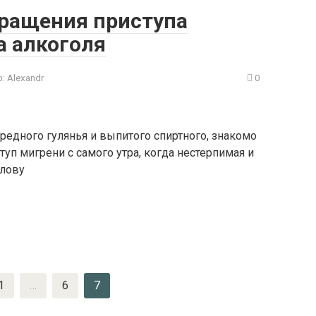
ращения приступа
а алкоголя
:
Alexandr
0
редного гулянья и выпитого спиртного, знакомо
п мигрени с самого утра, когда нестерпимая и
олову
1
…
6
7