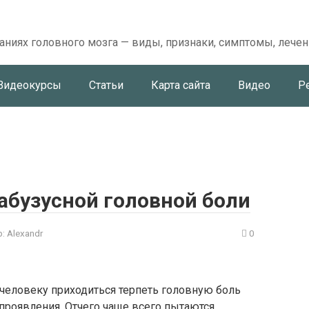
аниях головного мозга — виды, признаки, симптомы, лечен
Видеокурсы
Статьи
Карта сайта
Видео
Р
абузусной головной боли
:
Alexandr
0
 человеку приходиться терпеть головную боль
 проявления. Отчего чаще всего пытаются