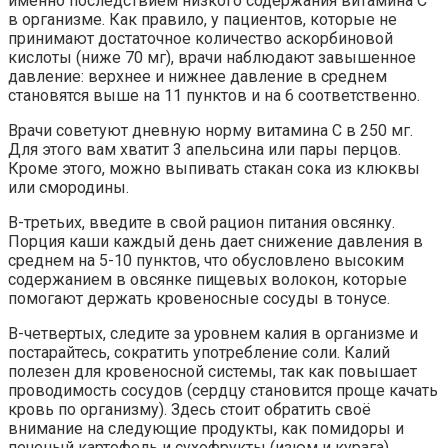
именно последствием низкого содержания витамина С
в организме. Как правило, у пациентов, которые не
принимают достаточное количество аскорбиновой
кислоты (ниже 70 мг), врачи наблюдают завышенное
давление: верхнее и нижнее давление в среднем
становятся выше на 11 пунктов и на 6 соответственно.
Врачи советуют дневную норму витамина С в 250 мг.
Для этого вам хватит 3 апельсина или пары перцов.
Кроме этого, можно выпивать стакан сока из клюквы
или смородины.
В-третьих, введите в свой рацион питания овсянку.
Порция каши каждый день дает снижение давления в
среднем на 5-10 пунктов, что обусловлено высоким
содержанием в овсянке пищевых волокон, которые
помогают держать кровеносные сосуды в тонусе.
В-четвертых, следите за уровнем калия в организме и
постарайтесь, сократить употребление соли. Калий
полезен для кровеносной системы, так как повышает
проводимость сосудов (сердцу становится проще качать
кровь по организму). Здесь стоит обратить своё
внимание на следующие продукты, как помидоры и
печеный картофель и сухофрукты (изюм и курага).