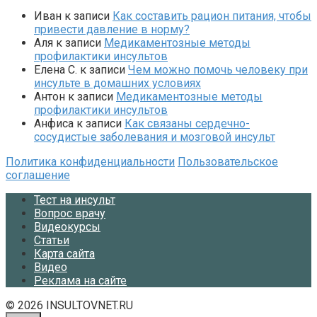
Иван
к записи
Как составить рацион питания, чтобы
привести давление в норму?
Аля
к записи
Медикаментозные методы
профилактики инсультов
Елена С.
к записи
Чем можно помочь человеку при
инсульте в домашних условиях
Антон
к записи
Медикаментозные методы
профилактики инсультов
Анфиса
к записи
Как связаны сердечно-
сосудистые заболевания и мозговой инсульт
Политика конфиденциальности
Пользовательское
соглашение
Тест на инсульт
Вопрос врачу
Видеокурсы
Статьи
Карта сайта
Видео
Реклама на сайте
© 2026 INSULTOVNET.RU