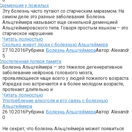
Эту болезнь часто путают со старческим маразмом. На
самом деле это разные заболевания. Болезнь
Альцгеймера называют еще сенильной деменцией
Альцгеймеровского типа. Говоря простым языком – это
старческое нарушение
Читать полностью
Сколько живут люди с болезнью Альцгеймера
27.10.2016
Рубрика:
Болезнь Альцгеймера
Автор:
Alexandr
5
Болезнь Альцгеймера — это тяжелое дегенеративное
заболевание нейронов головного мозга,
проявляющееся чаще всего у людей пожилого возраста.
Изредка оно встречается и в более молодом возрасте,
протекает длительно и
Читать полностью
Употребление алкоголя и его связь с болезнью
Альцгеймера
26.10.2016
Рубрика:
Болезнь Альцгеймера
Автор:
Alexandr
0
Не секрет, что болезнь Альцгеймера может появиться