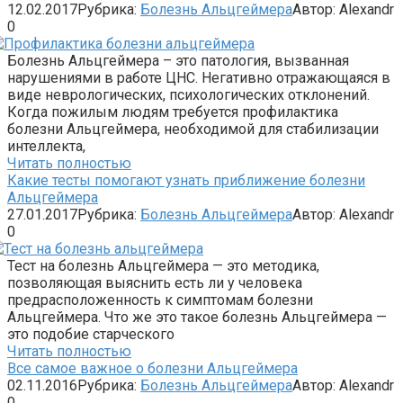
12.02.2017
Рубрика:
Болезнь Альцгеймера
Автор:
Alexandr
0
Болезнь Альцгеймера – это патология, вызванная
нарушениями в работе ЦНС. Негативно отражающаяся в
виде неврологических, психологических отклонений.
Когда пожилым людям требуется профилактика
болезни Альцгеймера, необходимой для стабилизации
интеллекта,
Читать полностью
Какие тесты помогают узнать приближение болезни
Альцгеймера
27.01.2017
Рубрика:
Болезнь Альцгеймера
Автор:
Alexandr
0
Тест на болезнь Альцгеймера — это методика,
позволяющая выяснить есть ли у человека
предрасположенность к симптомам болезни
Альцгеймера. Что же это такое болезнь Альцгеймера —
это подобие старческого
Читать полностью
Все самое важное о болезни Альцгеймера
02.11.2016
Рубрика:
Болезнь Альцгеймера
Автор:
Alexandr
0