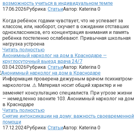
возможность учиться в индивидуальном темпе
17.06.2026
Рубрика:
Статьи
Автор:
Katerina
0
Когда ребёнок годами чувствует, что не успевает за
классом, или, наоборот, скучает в ожидании отставших
одноклассников, его концентрация внимания и память
ребёнка постепенно ослабевают. Привычная школьная
нагрузка устроена
Читать полностью
Анонимный нарколог на дом в Краснодаре —
круглосуточный выезд врача 24/7
03.04.2026
Рубрика:
Статьи
Автор:
Katerina
0
Информация проверена дежурным врачом психиатром-
наркологом. ⚠️ Материал носит общий характер и не
заменяет консультацию специалиста. При угрозе жизни
— немедленно звоните 103. Анонимный нарколог на дом
в Краснодаре
Читать полностью
Снятие интоксикации на дому: важность своевременной
помощи
17.12.2024
Рубрика:
Статьи
Автор:
Katerina
0