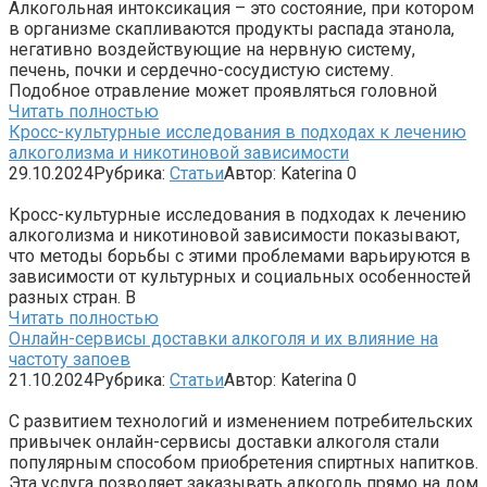
Алкогольная интоксикация – это состояние, при котором
в организме скапливаются продукты распада этанола,
негативно воздействующие на нервную систему,
печень, почки и сердечно-сосудистую систему.
Подобное отравление может проявляться головной
Читать полностью
Кросс-культурные исследования в подходах к лечению
алкоголизма и никотиновой зависимости
29.10.2024
Рубрика:
Статьи
Автор:
Katerina
0
Кросс-культурные исследования в подходах к лечению
алкоголизма и никотиновой зависимости показывают,
что методы борьбы с этими проблемами варьируются в
зависимости от культурных и социальных особенностей
разных стран. В
Читать полностью
Онлайн-сервисы доставки алкоголя и их влияние на
частоту запоев
21.10.2024
Рубрика:
Статьи
Автор:
Katerina
0
С развитием технологий и изменением потребительских
привычек онлайн-сервисы доставки алкоголя стали
популярным способом приобретения спиртных напитков.
Эта услуга позволяет заказывать алкоголь прямо на дом