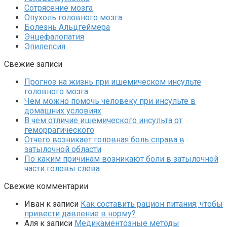
Сотрясение мозга
Опухоль головного мозга
Болезнь Альцгеймера
Энцефалопатия
Эпилепсия
Свежие записи
Прогноз на жизнь при ишемическом инсульте
головного мозга
Чем можно помочь человеку при инсульте в
домашних условиях
В чем отличие ишемического инсульта от
геморрагического
Отчего возникает головная боль справа в
затылочной области
По каким причинам возникают боли в затылочной
части головы слева
Свежие комментарии
Иван
к записи
Как составить рацион питания, чтобы
привести давление в норму?
Аля
к записи
Медикаментозные методы