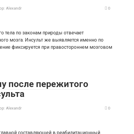
ор:
Alexandr
0
о тела по законам природы отвечает
ого мозга. Инсульт же выявляется именно по
жение фиксируется при правостороннем мозговом
му после пережитого
сульта
ор:
Alexandr
0
 главной составляющей в реабилитационный