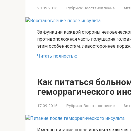
28.09.2016
Рубрика:
Восстановление
Авт
За функции каждой стороны человеческог
противоположная часть полушария головн
этим особенностям, левостороннее пора
Читать полностью
Как питаться больно
геморрагического ин
17.09.2016
Рубрика:
Восстановление
Авт
Именно питание после инсульта является