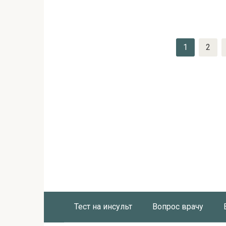
Пагинация
1
2
записей
Тест на инсульт
Вопрос врачу