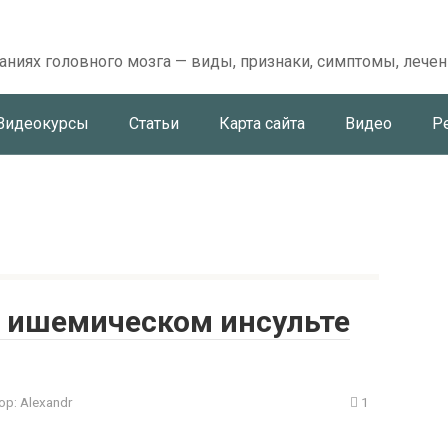
аниях головного мозга — виды, признаки, симптомы, лечен
Видеокурсы
Статьи
Карта сайта
Видео
Р
и ишемическом инсульте
ор:
Alexandr
1