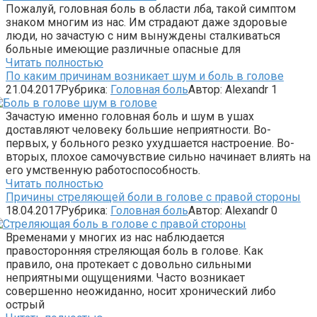
Пожалуй, головная боль в области лба, такой симптом
знаком многим из нас. Им страдают даже здоровые
люди, но зачастую с ним вынуждены сталкиваться
больные имеющие различные опасные для
Читать полностью
По каким причинам возникает шум и боль в голове
21.04.2017
Рубрика:
Головная боль
Автор:
Alexandr
1
Зачастую именно головная боль и шум в ушах
доставляют человеку большие неприятности. Во-
первых, у больного резко ухудшается настроение. Во-
вторых, плохое самочувствие сильно начинает влиять на
его умственную работоспособность.
Читать полностью
Причины стреляющей боли в голове с правой стороны
18.04.2017
Рубрика:
Головная боль
Автор:
Alexandr
0
Временами у многих из нас наблюдается
правосторонняя стреляющая боль в голове. Как
правило, она протекает с довольно сильными
неприятными ощущениями. Часто возникает
совершенно неожиданно, носит хронический либо
острый