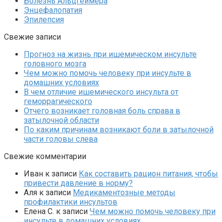
Болезнь Альцгеймера
Энцефалопатия
Эпилепсия
Свежие записи
Прогноз на жизнь при ишемическом инсульте
головного мозга
Чем можно помочь человеку при инсульте в
домашних условиях
В чем отличие ишемического инсульта от
геморрагического
Отчего возникает головная боль справа в
затылочной области
По каким причинам возникают боли в затылочной
части головы слева
Свежие комментарии
Иван
к записи
Как составить рацион питания, чтобы
привести давление в норму?
Аля
к записи
Медикаментозные методы
профилактики инсультов
Елена С.
к записи
Чем можно помочь человеку при
инсульте в домашних условиях