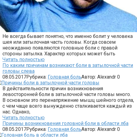
Не всегда бывает понятно, что именно болит у человека
шея или затылочная часть головы. Когда совсем
неожиданно появляются головные боли с правой
стороны затылка. Характер которых может быть
Читать полностью
По каким причинам возникают боли в затылочной части
головы слева
08.05.2017
Рубрика:
Головная боль
Автор:
Alexandr
0
В действительности причин возникновения
левосторонней боли в затылочной части головы много.
В основном это перенапряжение мышц шейного отдела,
с чем чаще всего вынужденно сталкивается каждый из
нас. Однако,
Читать полностью
Причины возникновения головной боли в области лба
08.05.2017
Рубрика:
Головная боль
Автор:
Alexandr
0