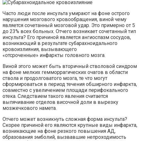
Часто люди после инсульта умирают на фоне острого
нарушения мозгового кровообращения, виной чему
является сочетанный мозговой удар. Это примерно от 5
до 23% всех больных. Отчего возникает сочетанный тип
инсульта? Его причиной является ангиоспазм сосудов,
возникающий в результате
субарахноидального
кровоизлияния, вызывающего
«отсроченные» инфаркты головного мозга.
Виной этого может быть вторичный стволовой синдром
на фоне мелких
гемморрагических
очагов в области
ствола и продолговатого мозга, те что могут
сформироваться в период течения обширного инфаркта,
совместно с увеличением площади
перифокального
отека
. Следствием такого явления считается
выпячивание отделов височной доли в вырезку
мозжечкового
намета
.
Отчего может возникнуть сложная форма инсульта?
Скорее причиной его являются крупные виды инфаркта,
возникающие на фоне резкого повышения АД,
образования эмболий, вызвавшие непроходимость