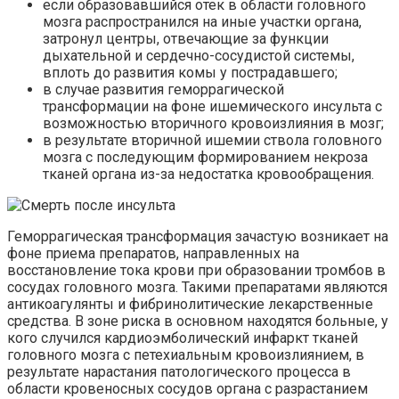
если образовавшийся
отек
в области головного
мозга распространился на иные участки органа,
затронул центры, отвечающие за функции
дыхательной и сердечно-сосудистой системы,
вплоть до развития комы у пострадавшего;
в случае развития геморрагической
трансформации на фоне ишемического инсульта с
возможностью вторичного кровоизлияния в мозг;
в результате вторичной ишемии ствола головного
мозга с последующим формированием некроза
тканей органа из-за недостатка кровообращения.
Геморрагическая трансформация зачастую возникает на
фоне
приема
препаратов, направленных на
восстановление тока крови при образовании тромбов в
сосудах головного мозга. Такими препаратами являются
антикоагулянты и
фибринолитические
лекарственные
средства. В зоне риска в основном находятся больные, у
кого случился кардиоэмболический инфаркт тканей
головного мозга с
петехиальным
кровоизлиянием, в
результате нарастания патологического процесса в
области кровеносных сосудов органа с разрастанием