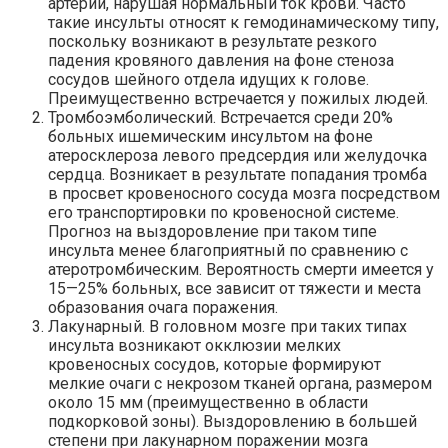
артерий, нарушая нормальный ток крови. Часто
такие инсульты относят к
гемодинамическому
типу,
поскольку возникают в результате резкого
падения кровяного давления на фоне стеноза
сосудов шейного отдела идущих к голове.
Преимущественно встречается у пожилых людей.
Тромбоэмболический
. Встречается среди 20%
больных ишемическим инсультом на фоне
атеросклероза левого предсердия или желудочка
сердца. Возникает в результате попадания тромба
в просвет
кровеносного сосуда мозга посредством
его транспортировки по кровеносной системе.
Прогноз на выздоровление при таком типе
инсульта менее благоприятный по сравнению с
атеротромбическим
. Вероятность смерти имеется у
15
—
25% больных, все зависит от тяжести и места
образования очага поражения.
Лакунарный. В головном мозге при таких типах
инсульта возникают окклюзии мелких
кровеносных сосудов, которые формируют
мелкие очаги с некрозом тканей органа, размером
около 15 мм (преимущественно в области
подкорковой зоны). Выздоровлению в большей
степени при лакунарном поражении мозга