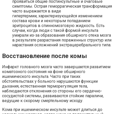
проявиться общие постинсультные и очаговые
симптомы. Острая геморрагическая трансформация
часто выражается в виде
гипертермии, характеризующейся изменением
состава крови и некоторым попаданием
эритроцитов в спинномозговую жидкость. Есть
случаи, когда люди с такой формой инсульта
умирали из-за образования обширного
отека
мозга
в результате разрастания
пораженных
структур или
нарастания осложнений экстрацеребрального типа.
Восстановление после комы
Инфаркт головного мозга часто завершается развитием
коматозного состояния на фоне обширного
ишемического инсульта. Часто при таких
обстоятельствах у больного нарушаются функции
дыхания, естественная терморегуляция тела,
наблюдаются отклонения со стороны его сердечно-
сосудистой системы, развиваются стойкие параличи,
ведущие к скорому смертельному исходу.
Кома
при ишемическом инсульте может длиться до