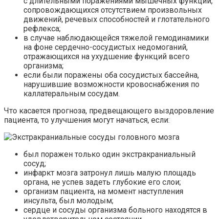
с длительными поражениями мышечных функций,
сопровождающихся отсутствием произвольных
движений, речевых способностей и глотательного
рефлекса;
в случае наблюдающейся
тяжелой
гемодинамики
на фоне сердечно-сосудистых недомоганий,
отражающихся на ухудшение функций всего
организма;
если были поражены оба сосудистых бассейна,
нарушившие возможности кровоснабжения по
каллатеральным
сосудам.
Что касается прогноза, предвещающего выздоровление
пациента, то улучшения могут начаться, если:
был
поражен
только один экстракраниальный
сосуд;
инфаркт мозга затронул лишь малую площадь
органа, не успев задеть глубокие его слои;
организм пациента, на момент наступления
инсульта, был молодым;
сердце и сосуды организма больного находятся в