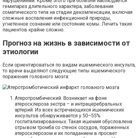
нарушениями. Кроме этого при болезни наблюдается
гемипарез
длительного характера, заболевания
соматического типа на стадии декомпенсации, включая
сложные воспаления инфекционной природы,
угнетенное
сознание или состояние комы. Лечить таких
пациентов крайне сложно.
Прогноз на жизнь в зависимости от
этиологии
Если ориентироваться по видам ишемического инсульта,
то врачи выделяют следующие типы ишемического
поражения головного мозга:
Атеротромбический
. Возникает на фоне
атеросклероза экстра – и
интрацеребральных
артерий. Из всех встречающихся ишемических
инсультов обнаруживается у 50–55%
госпитализированных. Такая ишемия обусловлена
отрывом тромба со стенок сосудов,
пораженных
атеросклерозом и их попаданием
в просвет