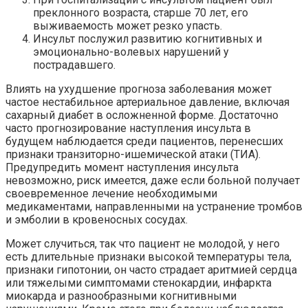
преклонного возраста, старше 70 лет, его
выживаемость может резко упасть.
Инсульт послужил развитию когнитивных и
эмоционально-волевых нарушений у
пострадавшего.
Влиять на ухудшение прогноза заболевания может
частое нестабильное артериальное давление, включая
сахарный диабет в
осложненной
форме. Достаточно
часто прогнозирование наступления инсульта в
будущем наблюдается среди пациентов,
перенесших
признаки
транзиторно
-ишемической атаки (ТИА).
Предупредить момент наступления инсульта
невозможно, риск имеется, даже если больной получает
своевременное лечение необходимыми
медикаментами, направленными на устранение тромбов
и эмболии в кровеносных сосудах.
Может случиться, так что пациент не молодой, у него
есть длительные признаки высокой температуры тела,
признаки гипотонии, он часто страдает аритмией сердца
или
тяжелыми
симптомами стенокардии, инфаркта
миокарда и разнообразными когнитивными