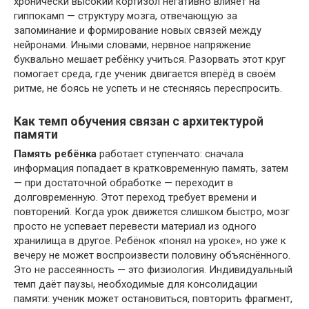
хронически высокий кортизол негативно влияет на
гиппокамп — структуру мозга, отвечающую за
запоминание и формирование новых связей между
нейронами. Иными словами, нервное напряжение
буквально мешает ребёнку учиться. Разорвать этот круг
помогает среда, где ученик двигается вперёд в своём
ритме, не боясь не успеть и не стесняясь переспросить.
Как темп обучения связан с архитектурой
памяти
Память ребёнка
работает ступенчато: сначала
информация попадает в кратковременную память, затем
— при достаточной обработке — переходит в
долговременную. Этот переход требует времени и
повторений. Когда урок движется слишком быстро, мозг
просто не успевает перевести материал из одного
хранилища в другое. Ребёнок «понял на уроке», но уже к
вечеру не может воспроизвести половину объяснённого.
Это не рассеянность — это физиология. Индивидуальный
темп даёт паузы, необходимые для консолидации
памяти: ученик может остановиться, повторить фрагмент,