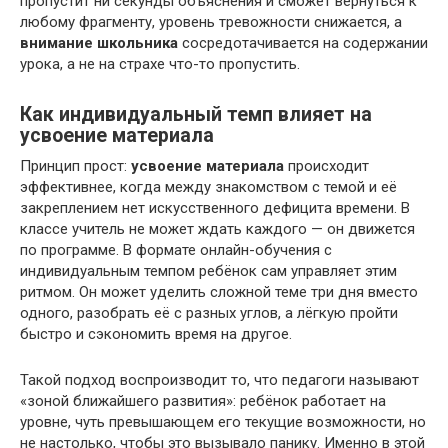
пропустит ни секунды объяснения и сможет вернуться к
любому фрагменту, уровень тревожности снижается, а
внимание школьника
сосредотачивается на содержании
урока, а не на страхе что-то пропустить.
Как индивидуальный темп влияет на
усвоение материала
Принцип прост:
усвоение материала
происходит
эффективнее, когда между знакомством с темой и её
закреплением нет искусственного дефицита времени. В
классе учитель не может ждать каждого — он движется
по программе. В формате онлайн-обучения с
индивидуальным темпом ребёнок сам управляет этим
ритмом. Он может уделить сложной теме три дня вместо
одного, разобрать её с разных углов, а лёгкую пройти
быстро и сэкономить время на другое.
Такой подход воспроизводит то, что педагоги называют
«зоной ближайшего развития»: ребёнок работает на
уровне, чуть превышающем его текущие возможности, но
не настолько, чтобы это вызывало панику. Именно в этой