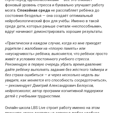
фоновый уровень стресса и буквально улучшает работу
мозга.
Спокойная среда
не расслабляет ребёнка до
состояния безделья — она создаёт оптимальный
нейробиологический фон для учёбы. Именно в такой
среде дети, которых раньше считали «неспособными»,
вдруг начинают демонстрировать хорошие результаты.
«Практически в каждом случае, когда ко мне приходят
родители с жалобами на «плохую память» или
«неусидчивость» ребёнка, выясняется, что ребёнок просто
живёт в условиях постоянного учебного стресса.
Рекомендую в первую очередь убрать время-давление:
дайте ребёнку выполнять задания без жёсткого таймера и
без страха ошибиться — и через несколько недель вы
увидите, как меняется его способность сосредоточиться»,
— рекомендует Дмитрий Александрович Белоусов,
нейропсихолог, автор программ когнитивной поддержки
детей с учебными трудностями.
Онлайн-школа LBS Live строит работу именно на этом
принципе: уроки доступны в записи в любое удобное