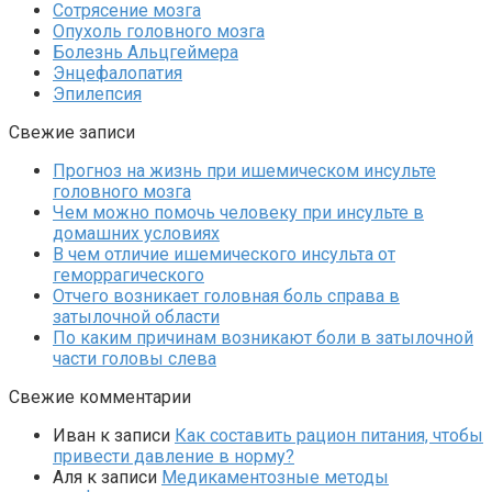
Сотрясение мозга
Опухоль головного мозга
Болезнь Альцгеймера
Энцефалопатия
Эпилепсия
Свежие записи
Прогноз на жизнь при ишемическом инсульте
головного мозга
Чем можно помочь человеку при инсульте в
домашних условиях
В чем отличие ишемического инсульта от
геморрагического
Отчего возникает головная боль справа в
затылочной области
По каким причинам возникают боли в затылочной
части головы слева
Свежие комментарии
Иван
к записи
Как составить рацион питания, чтобы
привести давление в норму?
Аля
к записи
Медикаментозные методы