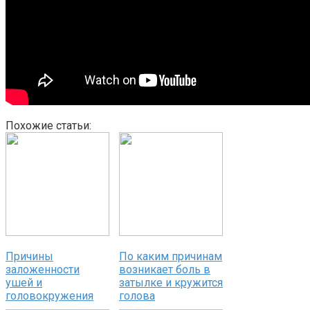
Похожие статьи:
Причины
По каким причинам
заложенности
возникает боль в
ушей и
затылке и кружится
головокружения
голова