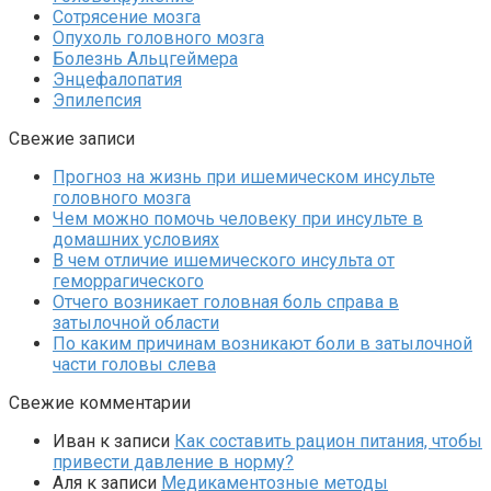
Сотрясение мозга
Опухоль головного мозга
Болезнь Альцгеймера
Энцефалопатия
Эпилепсия
Свежие записи
Прогноз на жизнь при ишемическом инсульте
головного мозга
Чем можно помочь человеку при инсульте в
домашних условиях
В чем отличие ишемического инсульта от
геморрагического
Отчего возникает головная боль справа в
затылочной области
По каким причинам возникают боли в затылочной
части головы слева
Свежие комментарии
Иван
к записи
Как составить рацион питания, чтобы
привести давление в норму?
Аля
к записи
Медикаментозные методы