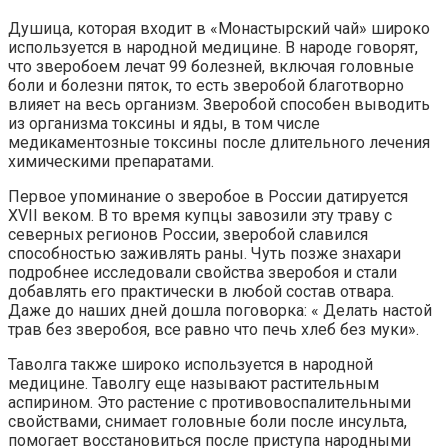
Душица, которая входит в «Монастырский чай» широко
используется в народной медицине. В народе говорят,
что зверобоем лечат 99 болезней, включая головные
боли и болезни пяток, то есть зверобой благотворно
влияет на весь организм. Зверобой способен выводить
из организма токсины и яды, в том числе
медикаментозные токсины после длительного лечения
химическими препаратами.
Первое упоминание о зверобое в России датируется
XVII веком. В то время купцы завозили эту траву с
северных регионов России, зверобой славился
способностью заживлять раны. Чуть позже знахари
подробнее исследовали свойства зверобоя и стали
добавлять его практически в любой состав отвара.
Даже до наших дней дошла поговорка: « Делать настой
трав без зверобоя, все равно что печь хлеб без муки».
Таволга также широко используется в народной
медицине. Таволгу еще называют растительным
аспирином. Это растение с противовоспалительными
свойствами, снимает головные боли после инсульта,
помогает восстановиться после приступа народными