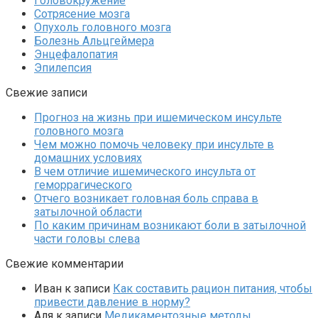
Головокружение
Сотрясение мозга
Опухоль головного мозга
Болезнь Альцгеймера
Энцефалопатия
Эпилепсия
Свежие записи
Прогноз на жизнь при ишемическом инсульте
головного мозга
Чем можно помочь человеку при инсульте в
домашних условиях
В чем отличие ишемического инсульта от
геморрагического
Отчего возникает головная боль справа в
затылочной области
По каким причинам возникают боли в затылочной
части головы слева
Свежие комментарии
Иван
к записи
Как составить рацион питания, чтобы
привести давление в норму?
Аля
к записи
Медикаментозные методы