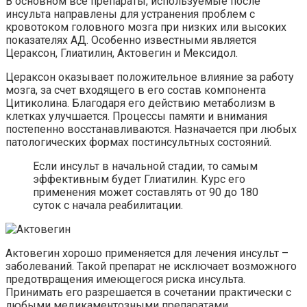
В основном все препараты, используемые после
инсульта направлены для устранения проблем с
кровотоком головного мозга при низких или высоких
показателях АД. Особенно известными является
Цераксон, Глиатилин, Актовегин и Мексидол.
Цераксон оказывает положительное влияние за работу
мозга, за счет входящего в его состав компонента
Цитиколина. Благодаря его действию метаболизм в
клетках улучшается. Процессы памяти и внимания
постепенно восстанавливаются. Назначается при любых
патологических формах постинсультных состояний.
Если инсульт в начальной стадии, то самым
эффективным будет Глиатилин. Курс его
применения может составлять от 90 до 180
суток с начала реабилитации.
Актовегин хорошо применяется для лечения инсульт –
заболеваний. Такой препарат не исключает возможного
предотвращения имеющегося риска инсульта.
Принимать его разрешается в сочетании практически с
любыми медикаментозными препаратами.