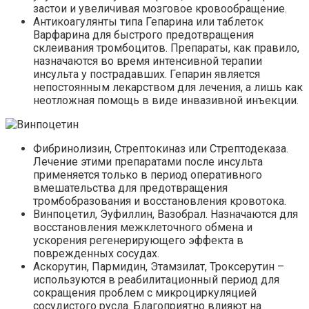
застои и увеличивая мозговое кровообращение.
Антикоагулянты типа Гепарина или таблеток
Варфарина для быстрого предотвращения
склеивания тромбоцитов. Препараты, как правило,
назначаются во время интенсивной терапии
инсульта у пострадавших. Гепарин является
непостоянным лекарством для лечения, а лишь как
неотложная помощь в виде инвазивной инъекции.
Фибринолизин, Стрептокиназ или Стрептодеказа.
Лечение этими препаратами после инсульта
применяется только в период оперативного
вмешательства для предотвращения
тромбобразования и восстановления кровотока.
Винпоцетил, Эуфиллин, Вазобрал. Назначаются для
восстановления межклеточного обмена и
ускорения регенерирующего эффекта в
поврежденных сосудах.
Аскорутин, Пармидин, Этамзилат, Троксерутин –
используются в реабилитационный период для
сокращения проблем с микроциркуляцией
сосудистого русла. Благоприятно влияют на