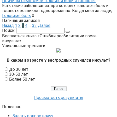
Причины симптомов головной боли и тошноты
Есть такие заболевания, при которых головная боль и
тошнота возникает одновременно. Когда многие люди,
Головная боль
0
Пагинация записей
Назад
1
2
3
4
…
33
Далее
Поиск:
Бесплатная книга «Ошибки реабилитации после
инсульта»
Уникальные тренинги
В каком возрасте у вас/родных случился инсульт?
До 30 лет
30-50 лет
Более 50 лет
Просмотреть результаты
Полезное
Задать вопрос врачу