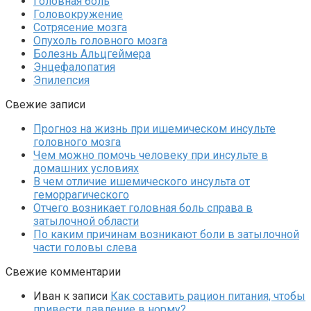
Головная боль
Головокружение
Сотрясение мозга
Опухоль головного мозга
Болезнь Альцгеймера
Энцефалопатия
Эпилепсия
Свежие записи
Прогноз на жизнь при ишемическом инсульте
головного мозга
Чем можно помочь человеку при инсульте в
домашних условиях
В чем отличие ишемического инсульта от
геморрагического
Отчего возникает головная боль справа в
затылочной области
По каким причинам возникают боли в затылочной
части головы слева
Свежие комментарии
Иван
к записи
Как составить рацион питания, чтобы
привести давление в норму?