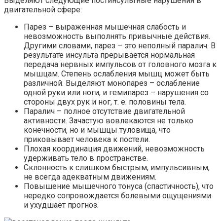
Выделяют следующие постинсультные нарушения в
двигательной сфере:
Парез – выраженная мышечная слабость и
невозможность выполнять привычные действия.
Другими словами, парез – это неполный паралич. В
результате инсульта прерывается нормальная
передача нервных импульсов от головного мозга к
мышцам. Степень ослабления мышц может быть
различной. Выделяют монопарез – ослабление
одной руки или ноги, и гемипарез – нарушения со
стороны двух рук и ног, т. е. половины тела.
Паралич – полное отсутствие двигательной
активности. Зачастую вовлекаются не только
конечности, но и мышцы туловища, что
приковывает человека к постели.
Плохая координация движений, невозможность
удерживать тело в пространстве.
Склонность к слишком быстрым, импульсивным,
не всегда адекватным движениям.
Повышение мышечного тонуса (спастичность), что
нередко сопровождается болевыми ощущениями
и ухудшает прогноз.