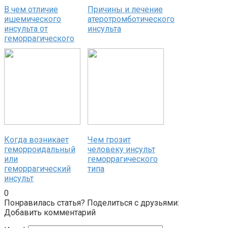
В чем отличие
Причины и лечение
ишемического
атеротромботического
инсульта от
инсульта
геморрагического
Когда возникает
Чем грозит
геморроидальный
человеку инсульт
или
геморрагического
геморрагический
типа
инсульт
0
Понравилась статья? Поделиться с друзьями:
Добавить комментарий