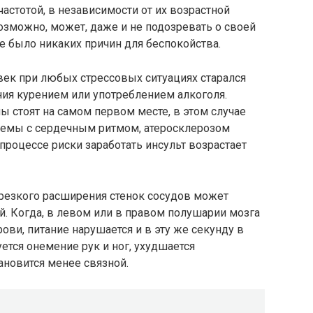
астотой, в независимости от их возрастной
возможно, может, даже и не подозревать о своей
не было никаких причин для беспокойства.
овек при любых стрессовых ситуациях старался
я курением или употреблением алкоголя.
ы стоят на самом первом месте, в этом случае
лемы с сердечным ритмом, атеросклерозом
процессе риски заработать инсульт возрастает
а резкого расширения стенок сосудов может
й. Когда, в левом или в правом полушарии мозга
ви, питание нарушается и в эту же секунду в
уется онемение рук и ног, ухудшается
ановится менее связной.