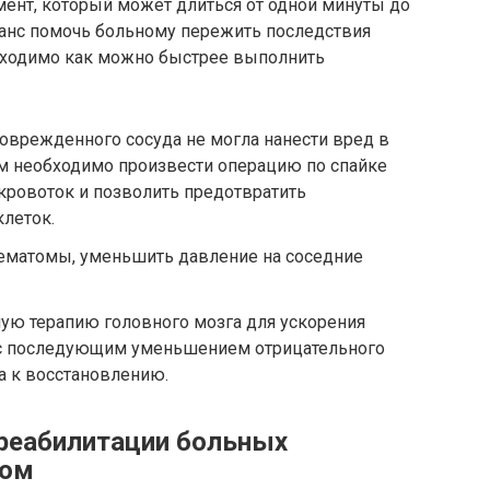
мент, который может длиться от одной минуты до
 шанс помочь больному пережить последствия
обходимо как можно быстрее выполнить
оврежденного сосуда не могла нанести вред в
м необходимо произвести операцию по спайке
 кровоток и позволить предотвратить
леток.
гематомы, уменьшить давление на соседние
ую терапию головного мозга для ускорения
 с последующим уменьшением отрицательного
а к восстановлению.
реабилитации больных
том