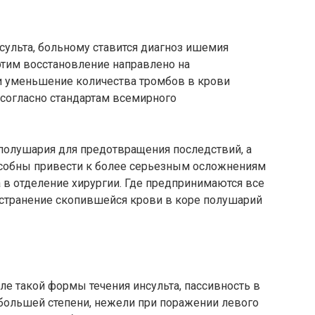
нсульта, больному ставится диагноз ишемия
 этим восстановление направлено на
и уменьшение количества тромбов в крови
 согласно стандартам всемирного
 полушария для предотвращения последствий, а
особны привести к более серьезным осложнениям
а в отделение хирургии. Где предпринимаются все
странение скопившейся крови в коре полушарий
ле такой формы течения инсульта, пассивность в
большей степени, нежели при поражении левого