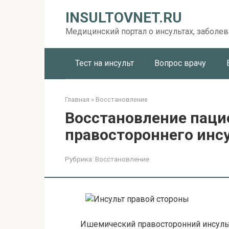
Перейти
INSULTOVNET.RU
к
контенту
Медицинский портал о инсультах, заболев
Тест на инсульт
Вопрос врачу
Главная
»
Восстановление
Восстановление паци
правостороннего инс
Рубрика:
Восстановление
Ишемический правосторонний инсульт,